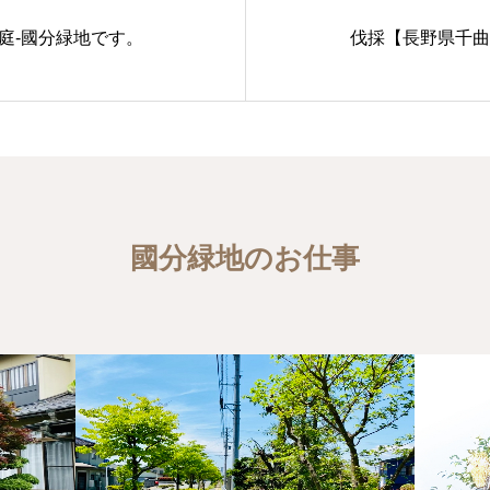
庭-國分緑地です。
伐採【長野県千曲
國分緑地のお仕事