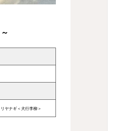
も～
コリヤナギ＜犬行李柳＞