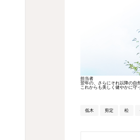
担当者
翌年の、さらにそれ以降の自
これからも美しく健やかに守
低木
剪定
松