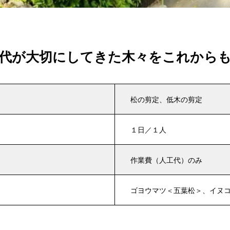
代が大切にしてきた木々をこれから
松の剪定、低木の剪定
１日／１人
作業費（人工代）のみ
ゴヨウマツ＜五葉松＞、イヌ